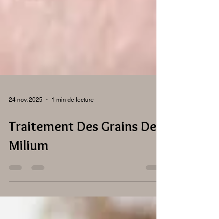
24 nov. 2025
1 min de lecture
Traitement Des Grains De
Milium