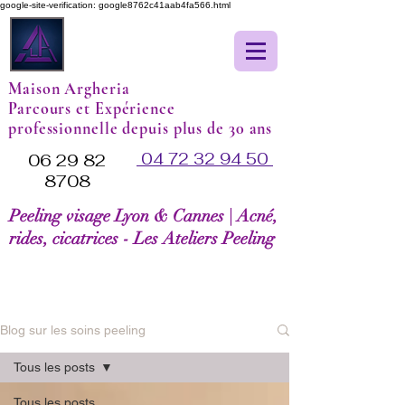
google-site-verification: google8762c41aab4fa566.html
Maison Argheria
Parcours et Expérience
professionnelle depuis plus de 30 ans
04 72 32 94 50
06 29 82
8708
Peeling visage Lyon & Cannes | Acné,
rides, cicatrices - Les Ateliers Peeling
Blog sur les soins peeling
Tous les posts
Tous les posts