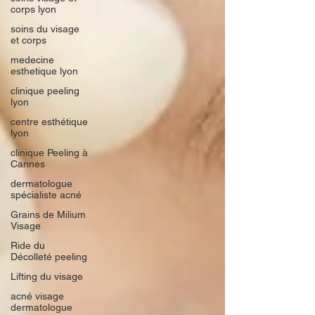
corps lyon
soins du visage
et corps
medecine
esthetique lyon
clinique peeling
lyon
centre esthétique
lyon
clinique Peeling à
Cannes
dermatologue
spécialiste acné
Grains de Milium
Visage
Ride du
Décolleté peeling
Lifting du visage
acné visage
dermatologue