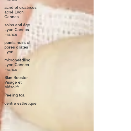
acné et cicatrices
acné Lyon
Cannes
soins anti âge
Lyon Cannes
France
points noirs et
pores dilatés
Lyon
microneedling
Lyon Cannes
France
Skin Booster
Visage et
Mésolift
Peeling tca
centre esthétique