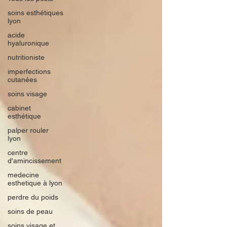
soins esthétiques
lyon
acide
hyaluronique
nutritioniste
imperfections
cutanées
soins visage
cabinet
esthétique
palper rouler
lyon
centre
d'amincissement
medecine
esthetique à lyon
perdre du poids
soins de peau
soins visage et