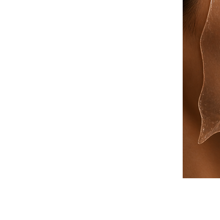
Centre Esthétique Lyon & Cannes
soins v
Peeling Pores Dilatés
soins points noirs d
Centre Amincissement Lyon Cannes