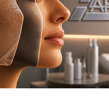
isage pour les fêtes
soins de peau en profonde
u visage
peeling chimique
microneedling