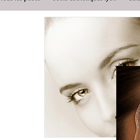
soins visage
cabinet esthétique
palpe
medecine esthetique à lyon
perdre du poi
soins du visage et corps
medecine esthet
clinique Peeling à Cannes
dermatologue sp
Ride du Décolleté peeling
Lifting du visag