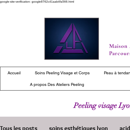
google-site-verification: google8762c41aab4fa566.html
Maison 
Parcours
Accueil
Soins Peeling Visage et Corps
Peau à tendan
A propos Des Ateliers Peeling
Peeling visage Lyon
Tous les posts
soins esthétiques lyon
aci