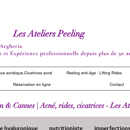
Les Ateliers Peeling
Argheria
 et Expérience professionnelle depuis plus de 30 a
ce acnéique,Cicatrices acné
Peeling anti-âge : Lifting Rides
Réservation en ligne
Contact
 & Cannes | Acné, rides, cicatrices - Les A
de hyaluronique
nutritioniste
imperfection