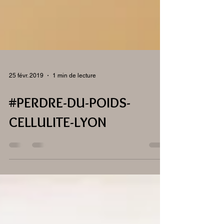
25 févr. 2019
1 min de lecture
#PERDRE-DU-POIDS-
CELLULITE-LYON