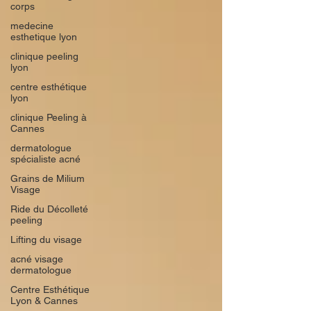
corps
medecine
esthetique lyon
clinique peeling
lyon
centre esthétique
lyon
clinique Peeling à
Cannes
dermatologue
spécialiste acné
Grains de Milium
Visage
Ride du Décolleté
peeling
Lifting du visage
acné visage
dermatologue
Centre Esthétique
Lyon & Cannes