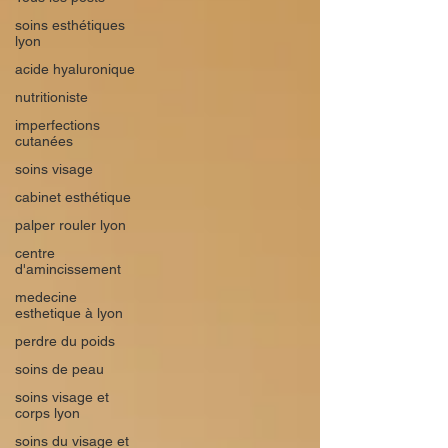
soins esthétiques
lyon
acide hyaluronique
nutritioniste
imperfections
cutanées
soins visage
cabinet esthétique
palper rouler lyon
centre
d'amincissement
medecine
esthetique à lyon
perdre du poids
soins de peau
soins visage et
corps lyon
soins du visage et