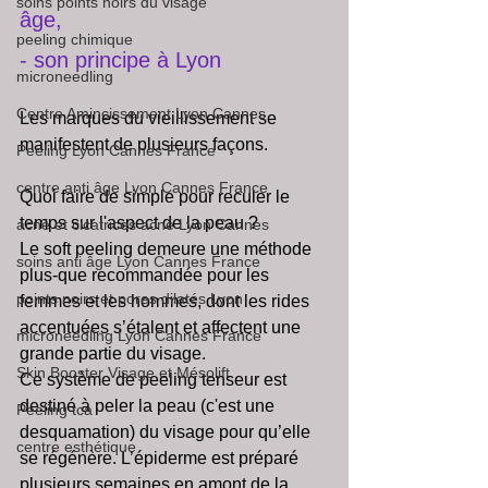
soins points noirs du visage
âge,
peeling chimique
- son principe à Lyon
microneedling
Centre Amincissement Lyon Cannes
Les marques du vieillissement se 
manifestent de plusieurs façons. 
Peeling Lyon Cannes France
centre anti âge Lyon Cannes France
Quoi faire de simple pour reculer le 
temps sur l'aspect de la peau ?
acné et cicatrices acné Lyon Cannes
Le soft peeling demeure une méthode 
soins anti âge Lyon Cannes France
plus-que recommandée pour les 
points noirs et pores dilatés Lyon
femmes et les hommes, dont les rides 
accentuées s’étalent et affectent une 
microneedling Lyon Cannes France
grande partie du visage.
Skin Booster Visage et Mésolift
Ce système de peeling tenseur est 
destiné à peler la peau (c'est une 
Peeling tca
desquamation) du visage pour qu’elle 
centre esthétique
se régénère. L’épiderme est préparé 
plusieurs semaines en amont de la 