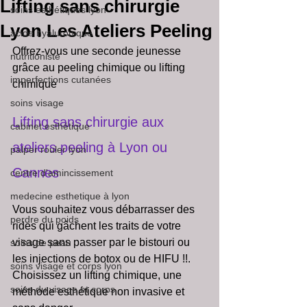
Lifting sans chirurgie
soins esthétiques lyon
Lyon Les Ateliers Peeling
acide hyaluronique
Offrez-vous une seconde jeunesse 
nutritioniste
grâce au peeling chimique ou lifting 
imperfections cutanées
chimique 
soins visage
Lifting sans chirurgie aux 
cabinet esthétique
ateliers peeling à Lyon ou 
palper rouler lyon
Cannes
centre d'amincissement
medecine esthetique à lyon
Vous souhaitez vous débarrasser des 
perdre du poids
rides qui gâchent les traits de votre 
visage sans passer par le bistouri ou 
soins de peau
les injections de botox ou de HIFU !!. 
soins visage et corps lyon
Choisissez un lifting chimique, une 
soins du visage et corps
méthode esthétique non invasive et 