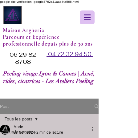
google-site-verification: google8762c41aab4fa566.html
Maison Argheria
Parcours et Expérience
professionnelle depuis plus de 30 ans
04 72 32 94 50
06 29 82
8708
Peeling visage Lyon & Cannes | Acné,
rides, cicatrices - Les Ateliers Peeling
Post
Tous les posts
Marie
Tous les posts
27 févr. 2024
2 min de lecture