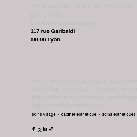
Prix et devis uniquement sur rendez-vous, 
Lire la suite ...
Les Ateliers peeling.com
117 rue Garibaldi
69006 Lyon
#PeauFineLyon
#PeauDéshydratééLyon
#M
#AcideHyaluroniqueLyon
#PeauxAbiméeLy
#PeaudeFumeurLyon
#médecineesthétique
#injectionacidehyaluroniquelyon
soins visage
cabinet esthétique
soins esthétiques