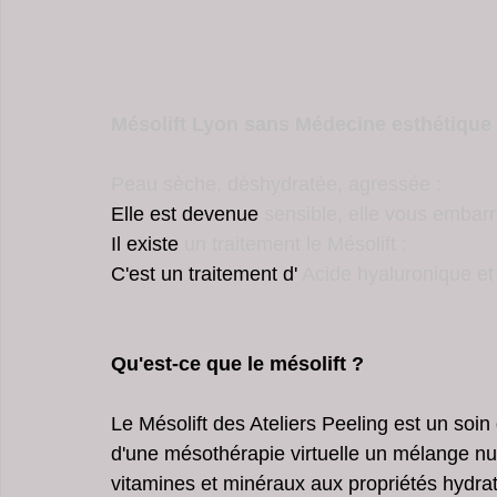
Centre Esthétique Lyon & Cannes
soins visage pour 
Peeling Pores Dilatés
soins points noirs du visage
Mésolift Lyon sans Médecine esthétique
Peau sèche, déshydratée, agressée :
Centre Amincissement Lyon Cannes
Elle est devenue 
sensible, elle vous embar
Il existe
 un traitement le Mésolift : 
C'est un traitement d' 
Acide hyaluronique et
Qu'est-ce que le mésolift ?
Le Mésolift des Ateliers Peeling est un soin d
d'une mésothérapie virtuelle un mélange nutri
vitamines et minéraux aux propriétés hydratan