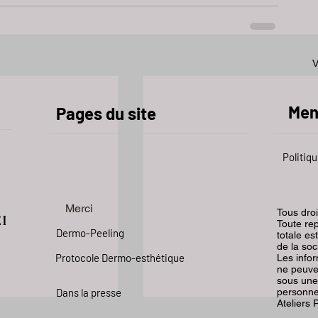
V
Men
Pages du site
Politiqu
Merci
Tous dro
EI
Toute rep
Dermo-Peeling
totale es
de la soc
Protocole Dermo-esthétique
Les info
ne peuve
sous une
Dans la presse
personnes
Ateliers 