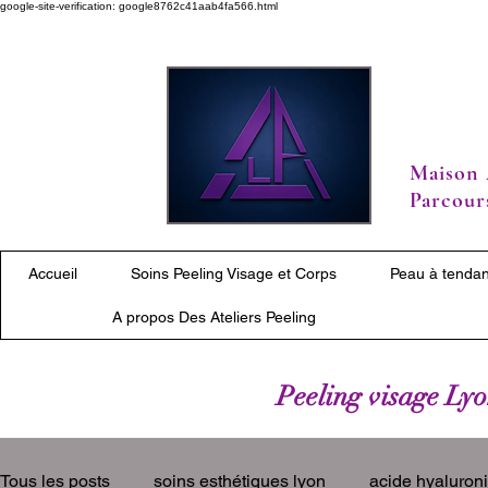
google-site-verification: google8762c41aab4fa566.html
Maison 
Parcours
Accueil
Soins Peeling Visage et Corps
Peau à tendan
A propos Des Ateliers Peeling
Peeling visage Lyon
Tous les posts
soins esthétiques lyon
acide hyaluron