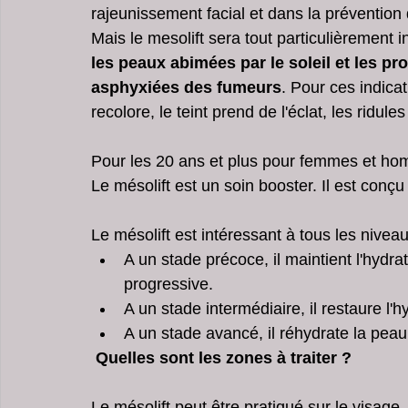
rajeunissement facial et dans la préventio
Mais le mesolift sera tout particulièrement i
les peaux abimées par le soleil et les pro
asphyxiées des fumeurs
. Pour ces indicat
recolore, le teint prend de l'éclat, les ridu
Pour les 20 ans et plus pour femmes et ho
Le mésolift est un soin booster. Il est conçu
Le mésolift est intéressant à tous les nive
A un stade précoce, il maintient l'hydra
progressive.  
A un stade intermédiaire, il restaure l'h
A un stade avancé, il réhydrate la peau 
 Quelles sont les zones à traiter ?
Le mésolift peut être pratiqué sur le visage,