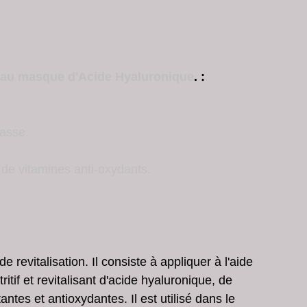
les fêtes
soins de peau en profondeur
peeling chimique
microneedling
 au masque d'Acide Hyaluronique
. :
rasse.
 de vitamines anti-oxydants. 
e revitalisation. Il consiste à appliquer à l'aide 
tif et revitalisant d'acide hyaluronique, de 
tes et antioxydantes. Il est utilisé dans le 