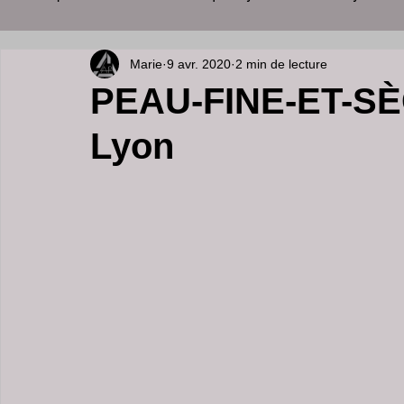
Marie
9 avr. 2020
2 min de lecture
soins visage
cabinet esthétique
palper rouler l
PEAU-FINE-ET-S
Lyon
medecine esthetique à lyon
perdre du poids
so
soins du visage et corps
medecine esthetique lyon
clinique Peeling à Cannes
dermatologue spécialiste
Ride du Décolleté peeling
Lifting du visage
acn