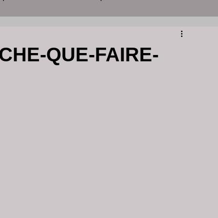
yon
centre d'amincissement
ÈCHE-QUE-FAIRE-
ins de peau
soins visage et corps lyon
clinique peeling lyon
centre esthétique lyon
 acné
Grains de Milium Visage
é visage dermatologue