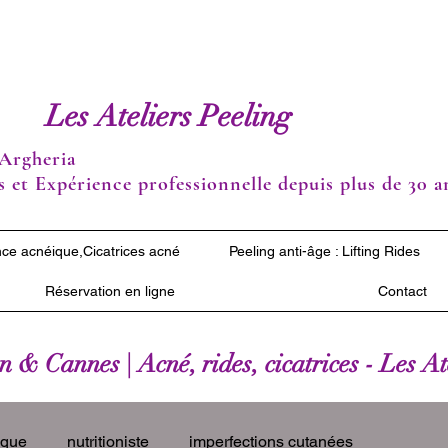
Les Ateliers Peeling
Argheria
 et Expérience professionnelle depuis plus de 30 a
ce acnéique,Cicatrices acné
Peeling anti-âge : Lifting Rides
Réservation en ligne
Contact
 & Cannes | Acné, rides, cicatrices - Les A
ique
nutritioniste
imperfections cutanées