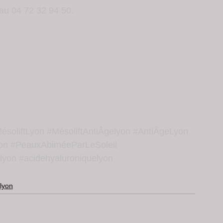
 au 04 72 32 94 50.
ésoliftLyon
#MésoliftAntiÂgelyon
#AntiÂgeLyon
on
#PeauxAbiméeParLeSoleil
lyon
#acidehyaluroniquelyon
 lyon