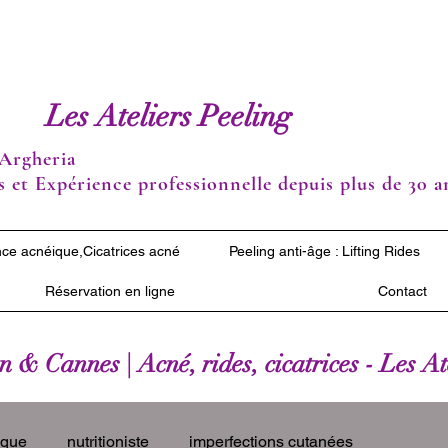
Les Ateliers Peeling
Argheria
 et Expérience professionnelle depuis plus de 30 a
ce acnéique,Cicatrices acné
Peeling anti-âge : Lifting Rides
Réservation en ligne
Contact
 & Cannes | Acné, rides, cicatrices - Les A
ique
nutritioniste
imperfections cutanées