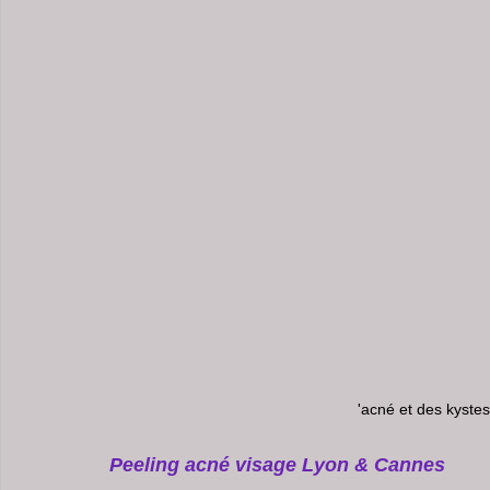
Centre Esthétique Lyon & Cannes
soins visage pour 
Peeling Pores Dilatés
soins points noirs du visage
Centre Amincissement Lyon Cannes
'acné et des kystes
Peeling acné visage Lyon & Cannes 