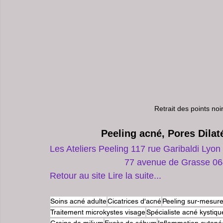
Retrait des points noi
Peeling acné, Pores Dilat
Les Ateliers Peeling 117 rue Garibaldi Lyon
                              77 avenue d
Retour au site Lire la suite...
Soins acné adulte
Cicatrices d'acné
Peeling sur-mesur
Traitement microkystes visage
Spécialiste acné kystiqu
Grains de milium
Excès de sébum
Inflammation cutané