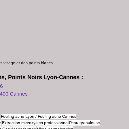
rs visage et des points blancs
és, Points Noirs Lyon-Cannes :
 6
e Grasse 06400 Cannes 
e
Peeling acné Lyon / Peeling acné Cannes
e
Extraction microkystes professionnel
Peau granuleuse
e
Comédons fermés
Micro-dermabrasion