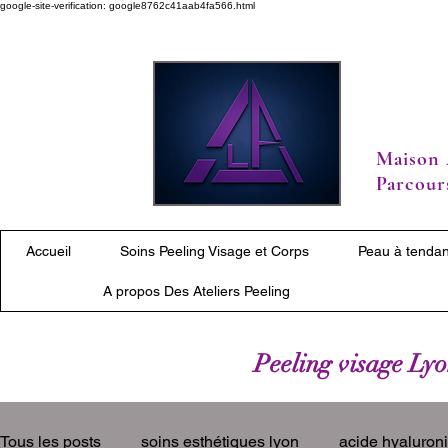
google-site-verification: google8762c41aab4fa566.html
Maison 
Parcours
Accueil
Soins Peeling Visage et Corps
Peau à tendan
A propos Des Ateliers Peeling
Peeling visage Lyon
Tous les posts
soins esthétiques lyon
acide hyaluron