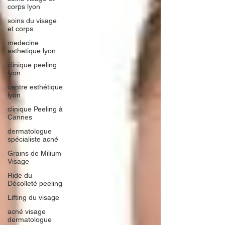
corps lyon
soins du visage
et corps
medecine
esthetique lyon
clinique peeling
lyon
centre esthétique
lyon
clinique Peeling à
Cannes
dermatologue
spécialiste acné
Grains de Milium
Visage
Ride du
Décolleté peeling
Lifting du visage
acné visage
dermatologue