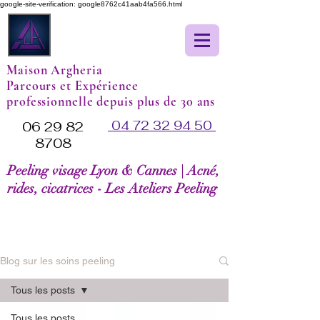
google-site-verification: google8762c41aab4fa566.html
Maison Argheria
Parcours et Expérience
professionnelle depuis plus de 30 ans
04 72 32 94 50
06 29 82
8708
Peeling visage Lyon & Cannes | Acné,
rides, cicatrices - Les Ateliers Peeling
Blog sur les soins peeling
Tous les posts
Tous les posts