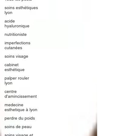
soins esthétiques
lyon
acide
hyaluronique
nutritioniste
imperfections
cutanées
soins visage
cabinet
esthétique
palper rouler
lyon
centre
d'amincissement
medecine
esthetique à lyon
perdre du poids
soins de peau
soins visage et