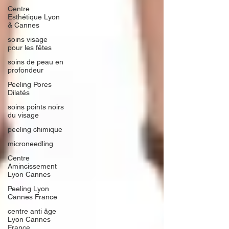
Centre
Esthétique Lyon
& Cannes
soins visage
pour les fêtes
soins de peau en
profondeur
Peeling Pores
Dilatés
soins points noirs
du visage
peeling chimique
microneedling
Centre
Amincissement
Lyon Cannes
Peeling Lyon
Cannes France
centre anti âge
Lyon Cannes
France