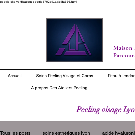
google-site-verification: google8762c41aab4fa566.html
Maison 
Parcours
Accueil
Soins Peeling Visage et Corps
Peau à tendan
A propos Des Ateliers Peeling
Peeling visage Lyon
Tous les posts
soins esthétiques lyon
acide hyaluron