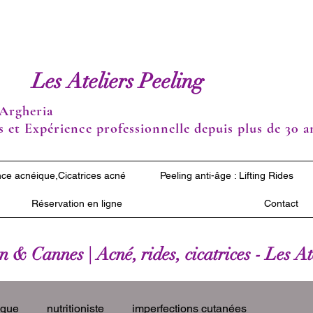
Les Ateliers Peeling
Argheria
 et Expérience professionnelle depuis plus de 30 a
ce acnéique,Cicatrices acné
Peeling anti-âge : Lifting Rides
Réservation en ligne
Contact
 & Cannes | Acné, rides, cicatrices - Les A
ique
nutritioniste
imperfections cutanées