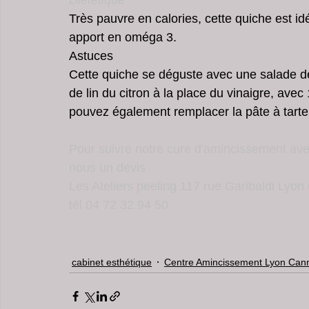
Dietétique
Très pauvre en calories, cette quiche est id
apport en oméga 3.
Astuces
Cette quiche se déguste avec une salade de 
de lin du citron à la place du vinaigre, avec
pouvez également remplacer la pâte à tarte 
Pour suivre notre cure d'amincissement av
nous un devis 
Les Ateliers peeling 117 rue Garibaldi Lyon
tél 04 72 32 94 50
cabinet esthétique
Centre Amincissement Lyon Can