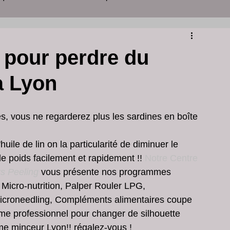
yon
centre d'amincissement
 pour perdre du
 à Lyon
ins de peau
soins visage et corps lyon
, vous ne regarderez plus les sardines en boîte 
clinique peeling lyon
centre esthétique lyon
le de lin on la particularité de diminuer le 
e de poids facilement et rapidement !! 
Notre Centre 
 acné
Grains de Milium Visage
rs Peeling
 vous présente nos programmes 
Micro-nutrition, Palper Rouler LPG, 
 Microneedling, Compléments alimentaires coupe 
é visage dermatologue
mme professionnel pour changer de silhouette
me minceur Lyon!! régalez-vous !