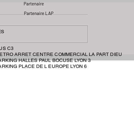
Partenaire
Partenaire LAP
ES
des rides Lyon
BUS C3
Acide-Hyaluronique-Lyon
METRO ARRET CENTRE COMMERCIAL LA PART DIEU
Les-Ateliers-Peeling-Lyon
PARKING HALLES PAUL BOCUSE LYON 3
PARKING PLACE DE L EUROPE LYON 6