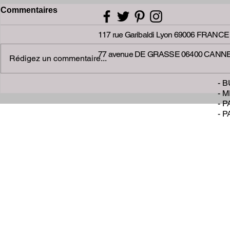
Commentaires
117 rue Garibaldi Lyon 69006 FRANCE
77 avenue DE GRASSE 06400 CANN
Rédigez un commentaire...
Traitement 
- 
LIFTING SANS CHIRURGIE
- 
- 
- 