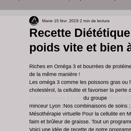
Marie
15 févr. 2019
2 min de lecture
soins visage
cabinet esthétique
palper rouler l
Recette Diététique
poids vite et bien
medecine esthetique à lyon
perdre du poids
so
Riches en Oméga 3 et bourrées de protéines
soins du visage et corps
medecine esthetique lyon
de la même manière !
Les oméga 3 comme les poissons gras ou l'hui
cholestérol, la cellulite et favoriser la pert
clinique Peeling à Cannes
dermatologue spécialiste
Amincissement à Lyon 
du groupe 
les Atelie
minceur Lyon :Nos combinaisons de soins ; 
Mésothérapie virtuelle Pour la cellulite en
Ride du Décolleté peeling
Lifting du visage
acn
faim et brûleur de graisse. Tout un progra
Voici une idée de recette de notre program