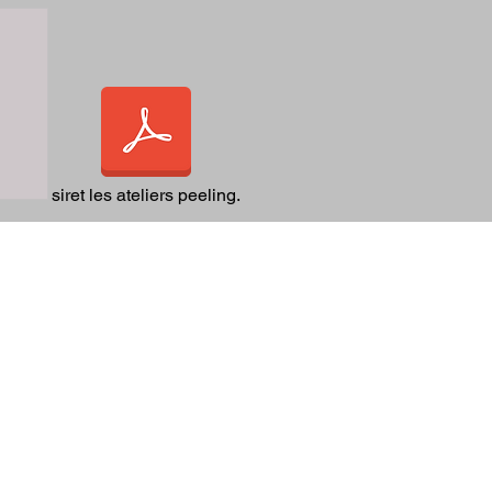
-
siret les ateliers peeling.