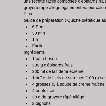
une recette facile composée d'épinards frai
gruyère râpé allégé.également Valeur calor
Plus
Guide de préparation : Quiche diététique au
6 Pers.  
30 min  
1 h  
Facile 
Ingrédients 
1 pâte brisée  
300 g d'épinards frais  
300 ml de lait demi-écrémé  
1 boîte de filets de sardines (100 g) sa
4 grosses c. à soupe de crème fraîche
4 oeufs frais  
30 g de gruyère râpé allégé  
2 oignons  