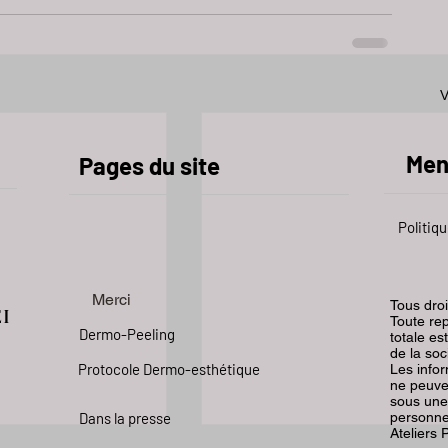
V
Men
Pages du site
Politiqu
Merci
Tous dro
EI
Toute rep
Dermo-Peeling
totale es
de la soc
Protocole Dermo-esthétique
Les info
ne peuve
sous une
Dans la presse
personnes
Ateliers 