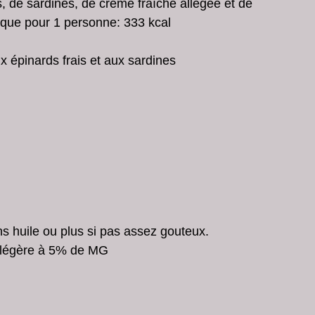
s, de sardines, de crème fraîche allégée et de 
ique pour 1 personne: 333 kcal
x épinards frais et aux sardines 
ns huile ou plus si pas assez gouteux.  
 légère à 5% de MG  