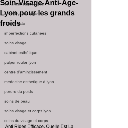
Soin-Visage-Anti-Âge-
soins esthétiques lyon
Lyon pour les grands
acide hyaluronique
froids
nutritioniste
imperfections cutanées
soins visage
cabinet esthétique
palper rouler lyon
centre d'amincissement
medecine esthetique à lyon
perdre du poids
soins de peau
soins visage et corps lyon
soins du visage et corps
Anti Rides Efficace, Quelle Est La 