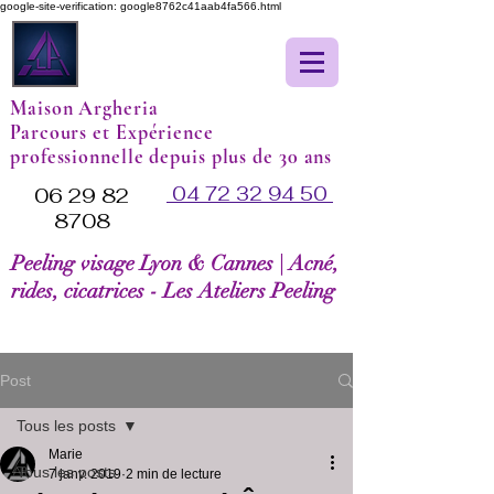
google-site-verification: google8762c41aab4fa566.html
Maison Argheria
Parcours et Expérience
professionnelle depuis plus de 30 ans
04 72 32 94 50
06 29 82
8708
Peeling visage Lyon & Cannes | Acné,
rides, cicatrices - Les Ateliers Peeling
Post
Tous les posts
Marie
Tous les posts
7 janv. 2019
2 min de lecture