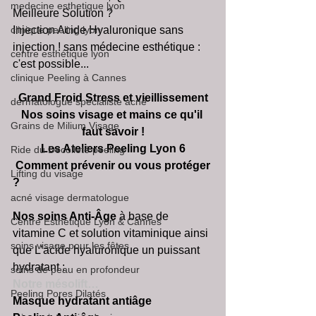
medecine esthetique lyon
Meilleure Solution ?
clinique peeling lyon
Injection Acide Hyaluronique sans 
injection ! sans médecine esthétique : 
centre esthétique lyon
c'est possible... 
clinique Peeling à Cannes
Grand Froid Stress et vieillissement
dermatologue spécialiste acné
Nos soins visage et mains ce qu'il 
Grains de Milium Visage
faut savoir !
Les Ateliers Peeling Lyon 6
Ride du Décolleté peeling
Comment prévenir ou vous protéger 
Lifting du visage
?
acné visage dermatologue
Nos soins Anti-Âge
 à base de 
Centre Esthétique Lyon & Cannes
vitamine C et solution vitaminique ainsi 
soins visage pour les fêtes
que L’acide hyaluronique un puissant 
hydratant : 
soins de peau en profondeur
Notre mésolift…
Peeling Pores Dilatés
Masque hydratant antiâge