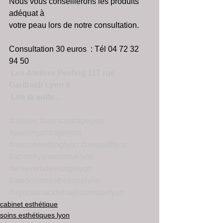
Nous vous conseillerons les produits 
adéquat à
votre peau lors de notre consultation.
Consultation 30 euros  : Tél 04 72 32 
94 50
 Les Ateliers Peeling 117 rue 
Garibaldi Lyon 6
 Lire la suite...
#ridules
#soinsanitagelyon
#peelingantiagelyon
#microneedlinglyon
#mesoliftlyon
#acidehyaluroniquelyon
#enleverridevisagelyon
#medecineesthetiquelyon
#injectionacidehayluroniquelyon
cabinet esthétique
soins esthétiques lyon