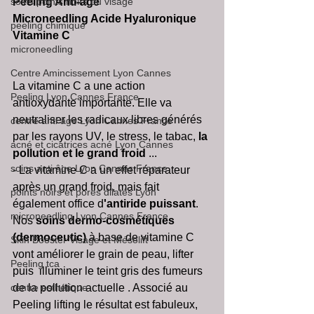
soins points noirs du visage
Peeling Anti-âge
Microneedling Acide Hyaluronique 
peeling chimique
Vitamine C
microneedling
Centre Amincissement Lyon Cannes
La vitamine C a une action 
Peeling Lyon Cannes France
antioxydante importante. Elle va 
neutraliser les radicaux libres générés 
centre anti âge Lyon Cannes France
par les rayons UV, le stress, le tabac, 
la 
acné et cicatrices acné Lyon Cannes
pollution et le grand froid 
...
soins anti âge Lyon Cannes France
- La vitamine C a un effet réparateur 
après un grand froid, mais fait 
points noirs et pores dilatés Lyon
également office d
'antiride puissant
. 
microneedling Lyon Cannes France
Nos 
soins dermo-cosmétiques 
(dermoceutic)
 à base de vitamine C  
Skin Booster Visage et Mésolift
vont améliorer le grain de peau, lifter 
Peeling tca
puis  illuminer le teint gris des fumeurs 
centre esthétique
de la pollution actuelle . Associé au 
Peeling lifting le résultat est fabuleux, 