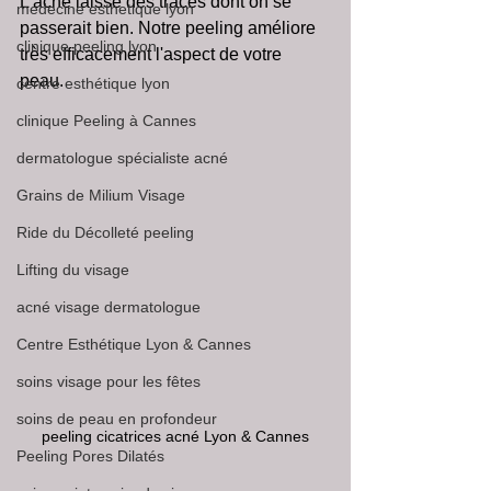
L’acné laisse des traces dont on se 
medecine esthetique lyon
passerait bien. Notre peeling améliore 
clinique peeling lyon
très efficacement l'aspect de votre 
peau. 
centre esthétique lyon
clinique Peeling à Cannes
dermatologue spécialiste acné
Grains de Milium Visage
Ride du Décolleté peeling
Lifting du visage
acné visage dermatologue
Centre Esthétique Lyon & Cannes
soins visage pour les fêtes
soins de peau en profondeur
peeling cicatrices acné Lyon & Cannes
Peeling Pores Dilatés