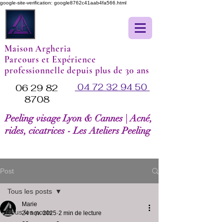
google-site-verification: google8762c41aab4fa566.html
Maison Argheria
Parcours et Expérience
professionnelle depuis plus de 30 ans
04 72 32 94 50
06 29 82
8708
Peeling visage Lyon & Cannes | Acné,
rides, cicatrices - Les Ateliers Peeling
Post
Tous les posts
Marie
Tous les posts
24 nov. 2025
2 min de lecture