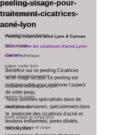
peeling-visage-pour-
soins esthétiques lyon
traitement-cicatrices-
acide hyaluronique
acné-lyon
nutritioniste
imperfections cutanées
Peeling cicatrices acné Lyon & Cannes
soins visage
Soins contre les cicatrices d'acné Lyon-
Cannes
cabinet esthétique
palper rouler lyon
Bénéfice sur ce peeling Cicatrices 
centre d'amincissement
acné rouge ou pas. Le peeling est 
indispensable pour améliorer l'aspect 
medecine esthetique à lyon
de votre peau. 
perdre du poids
 Nous sommes spécialisés dans de 
multiples domaines. spécialement dans 
soins de peau
le  protocole des cicatrices d'acné et 
soins visage et corps lyon
boutons enflammés, pores dilatés, 
soins du visage et corps
microkystes . 