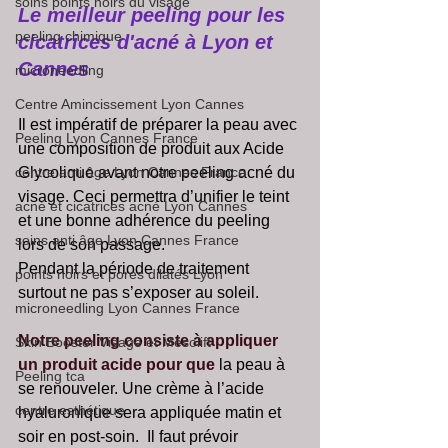
soins points noirs du visage
Le meilleur peeling pour les 
peeling chimique
cicatrices d'acné à Lyon et 
Cannes
microneedling
Centre Amincissement Lyon Cannes
Il est impératif de préparer la peau avec 
Peeling Lyon Cannes France
une composition de produit aux Acide 
centre anti âge Lyon Cannes France
Glycolique avant notre peeling acné du 
visage. Ceci permettra d’unifier le teint 
acné et cicatrices acné Lyon Cannes
et une bonne adhérence du peeling 
soins anti âge Lyon Cannes France
lors de son passage. 
Pendant la période de traitement 
points noirs et pores dilatés Lyon
surtout ne pas s’exposer au soleil.
microneedling Lyon Cannes France
Notre peeling consiste à appliquer 
Skin Booster Visage et Mésolift
un produit acide pour que
 la peau à 
Peeling tca
se renouveler. Une crème à l’acide 
centre esthétique
hyaluronique sera appliquée matin et 
soir en post-soin.  Il faut prévoir 