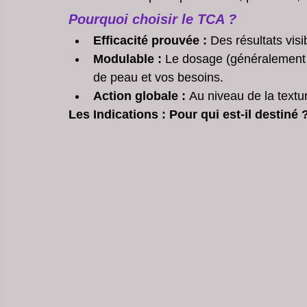
Centre Esthétique Lyon & Cannes
soins visage pour 
Pourquoi choisir le TCA ?
Efficacité prouvée :
 Des résultats vis
Modulable :
 Le dosage (généralement 
Peeling Pores Dilatés
soins points noirs du visage
de peau et vos besoins.
Action globale :
 Au niveau de la textur
Les Indications : Pour qui est-il destiné ?
Centre Amincissement Lyon Cannes