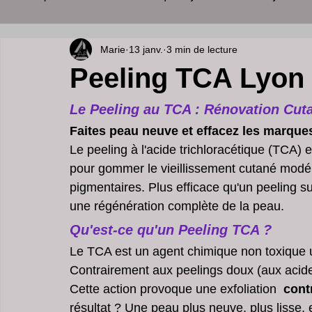
Marie
13 janv.
3 min de lecture
soins visage
cabinet esthétique
palper rouler l
Peeling TCA Lyon
medecine esthetique à lyon
perdre du poids
so
Le Peeling au TCA : Rénovation Cut
Faites peau neuve et effacez les marque
Le peeling à l'acide trichloracétique (TCA)
soins du visage et corps
medecine esthetique lyon
pour gommer le vieillissement cutané modéré
pigmentaires. Plus efficace qu'un peeling sup
une régénération complète de la peau.
clinique Peeling à Cannes
dermatologue spécialiste
Qu'est-ce qu'un Peeling TCA ?
Le TCA est un agent chimique non toxique ut
Contrairement aux peelings doux (aux acides
Ride du Décolleté peeling
Lifting du visage
acn
Cette action provoque une exfoliation 
 cont
résultat ? Une peau plus neuve, plus lisse, 