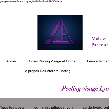
google-site-verification: google8762c41aab4fa566.html
Maison 
Parcours
Accueil
Soins Peeling Visage et Corps
Peau à tendan
A propos Des Ateliers Peeling
Peeling visage Lyon
Tous les posts
soins esthétiques lyon
acide hyaluron