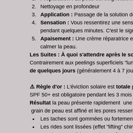
Nettoyage en profondeur
Application :
 Passage de la solution d
Sensation :
 Vous ressentirez une sens
pendant quelques minutes. C'est le sign
Apaisement :
 Une crème réparatrice 
calmer la peau.
Les Suites : À quoi s'attendre après le s
Contrairement aux peelings superficiels "lu
de quelques jours
 (généralement 4 à 7 jou
⚠️ Règle d'or :
 L'éviction solaire est 
totale
 
SPF 50+ est obligatoire pendant les 3 mois s
Résultat 
la peau présente rapidement  une 
 grain de peau est affiné et les pores resser
Les taches sont gommées ou fortement
Les rides sont lissées (effet "lifting" ch