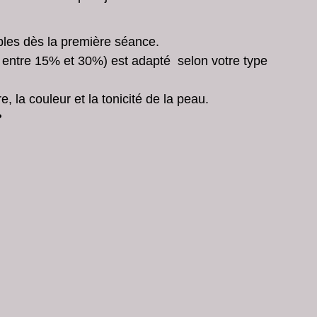
les fêtes
soins de peau en profondeur
ibles dès la première séance.
entre 15% et 30%) est adapté  selon votre type 
peeling chimique
microneedling
e, la couleur et la tonicité de la peau.
 