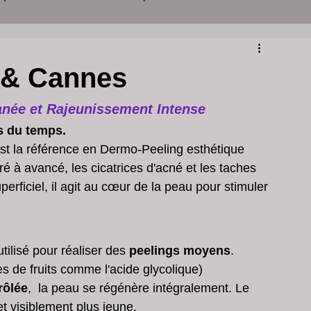
yon
centre d'amincissement
 & Cannes
ins de peau
soins visage et corps lyon
anée et Rajeunissement Intense
s du temps.
 est la référence en Dermo-Peeling esthétique 
clinique peeling lyon
centre esthétique lyon
 à avancé, les cicatrices d'acné et les taches 
erficiel, il agit au cœur de la peau pour stimuler 
 acné
Grains de Milium Visage
ilisé pour réaliser des 
peelings moyens
. 
 de fruits comme l'acide glycolique) 
é visage dermatologue
rôlée
,  la peau se régénère intégralement. Le 
et visiblement plus jeune.