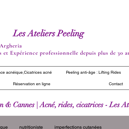
Les Ateliers Peeling
Argheria
 et Expérience professionnelle depuis plus de 30 a
ce acnéique,Cicatrices acné
Peeling anti-âge : Lifting Rides
Réservation en ligne
Contact
 & Cannes | Acné, rides, cicatrices - Les A
ique
nutritioniste
imperfections cutanées