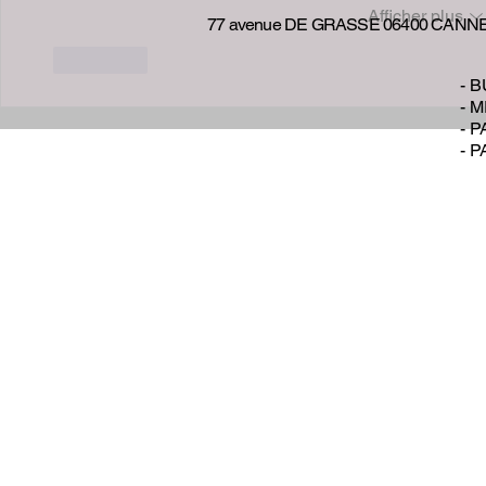
Afficher plus
77 avenue DE GRASSE 06400 CANN
J'aime
- 
- 
- 
- 