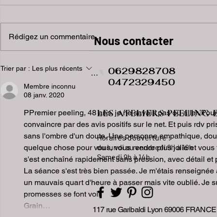
Rédigez un commentaire...
​​​Nous contacter
Trier par :
Les plus récents
0629828708
Phone
0472329450
Membre inconnu
08 janv. 2020
LES ATELIERS PEELING 
PPremier peeling, 48 ans, je ne savais pas où aller. Pour 
convaincre par des avis positifs sur le net. Et puis rdv pr
sans l'ombre d'un doute. Une personne empathique, douce,
Horaires d'ouverture :
du lundi au vendredi
9h à 19h
quelque chose pour vous, vous rendre plus jolie et vous f
Samedi 9h à 14h
s'est enchaîné rapidement sans pression, avec détail et p
La séance s'est très bien passée. Je m'étais renseignée a
un mauvais quart d'heure à passer mais vite oublié. Je sui
promesses se font voir.
Grain…
117 rue Garibaldi Lyon 69006 FRANCE