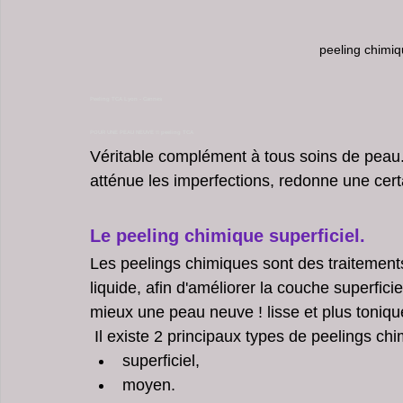
peeling chimiq
Peeling TCA Lyon - Cannes 
POUR UNE PEAU NEUVE !! peeling TCA
Véritable complément à tous soins de peau. 
atténue les imperfections, redonne une cer
Le peeling chimique superficiel.
Les peelings chimiques sont des traitements 
liquide, afin d'améliorer la couche superfici
mieux une peau neuve ! lisse et plus toniqu
 Il existe 2 principaux types de peelings chi
superficiel, 
moyen. 