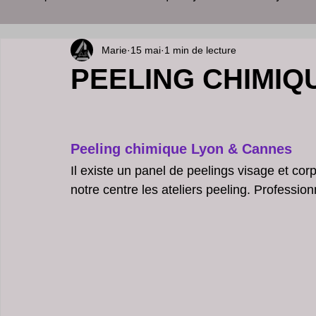
Marie
15 mai
1 min de lecture
soins visage
cabinet esthétique
palper rouler l
PEELING CHIMIQ
medecine esthetique à lyon
perdre du poids
so
Peeling chimique Lyon & Cannes
soins du visage et corps
medecine esthetique lyon
Il existe un panel de peelings visage et cor
notre centre les ateliers peeling. Professio
clinique Peeling à Cannes
dermatologue spécialiste
Ride du Décolleté peeling
Lifting du visage
acn