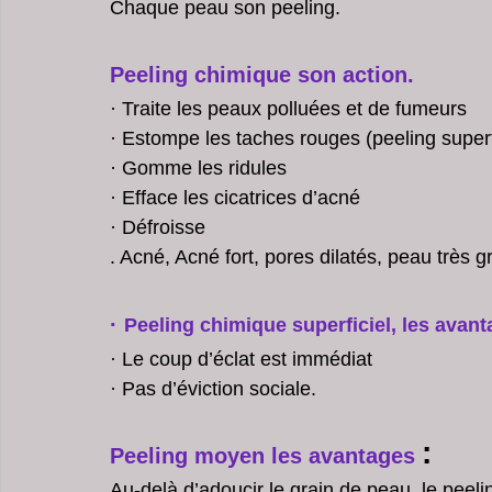
Chaque peau son peeling.
Peeling chimique son action.
· Traite les peaux polluées et de fumeurs
· Estompe les taches rouges (peeling superf
· Gomme les ridules
· Efface les cicatrices d’acné 
· Défroisse
. Acné, Acné fort, pores dilatés, peau très g
· 
Peeling chimique superficiel, les avant
· Le coup d’éclat est immédiat
· Pas d’éviction sociale.
: 
Peeling moyen les avantages 
Au-delà d’adoucir le grain de peau, le peel