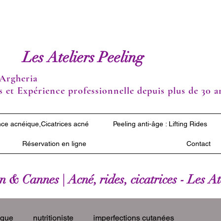
Les Ateliers Peeling
Argheria
 et Expérience professionnelle depuis plus de 30 a
ce acnéique,Cicatrices acné
Peeling anti-âge : Lifting Rides
Réservation en ligne
Contact
 & Cannes | Acné, rides, cicatrices - Les A
ique
nutritioniste
imperfections cutanées