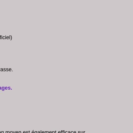
iciel)
rasse.
ages.
ing moyen est également efficace sur 