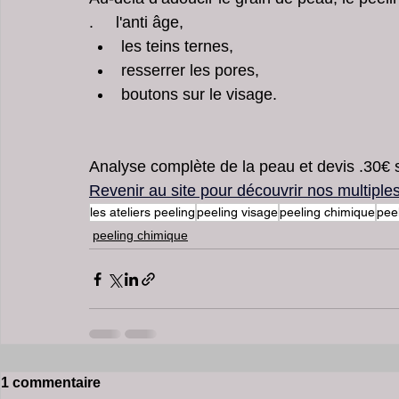
.     l'anti âge, 
les teins ternes,
resserrer les pores, 
boutons sur le visage. 
Analyse complète de la peau et devis .30€
Revenir au site pour découvrir nos multipl
les ateliers peeling
peeling visage
peeling chimique
pee
peeling chimique
1 commentaire