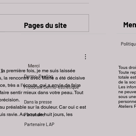
Men
Pages du site
Politiqu
Merci
Tous dro
EI
la première fois, je me suis laissée 
Toute rep
Dermo-Peeling
totale es
is, la rencontre avec Marie a été décisive 
de la soc
 très a l'écoute, qui a envie de faire 
Protocole Dermo-esthétique
Les info
ne peuve
aire sentir mieux dans votre peau. Tout 
sous une
récision. 
Dans la presse
personnes
Ateliers 
u préalable sur la douleur. Car oui c est 
s ravie. Au bout de huit jours, les 
Partenaire
Partenaire LAP