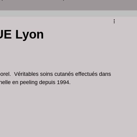
yon
centre d'amincissement
UE Lyon
ins de peau
soins visage et corps lyon
clinique peeling lyon
centre esthétique lyon
porel.  Véritables soins cutanés effectués dans 
nnelle en peeling depuis 1994.
 acné
Grains de Milium Visage
é visage dermatologue