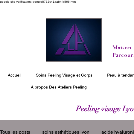
google-site-verification: google8762c41aab4fa566.html
Maison 
Parcours
Accueil
Soins Peeling Visage et Corps
Peau à tendan
A propos Des Ateliers Peeling
Peeling visage Lyon
Tous les posts
soins esthétiques lyon
acide hyaluron