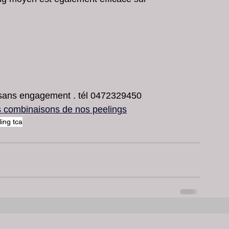
 sans engagement . tél 0472329450
es combinaisons de nos peeling
s
ling tca