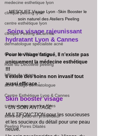
medecine esthetique lyon
MESOLIFT Visage Lyon -Skin Booster le 
clinique peeling lyon
soin naturel des Ateliers Peeling
centre esthétique lyon
 Soins visage rajeunissant 
clinique Peeling à Cannes
hydratant Lyon & Cannes
dermatologue spécialiste acné
Grains de Milium Visage
Pour le visage fatigué, Il n'existe pas 
uniquement la médecine esthétique 
Ride du Décolleté peeling
!!!
Lifting du visage
Il existe des soins non invasif tout 
aussi efficace :
acné visage dermatologue
Centre Esthétique Lyon & Cannes
Skin booster visage
soins visage pour les fêtes
- 
UN SOIN ANTI AGE 
MULTIFONCTION
pour les soucieuses 
soins de peau en profondeur
et les soucieux du détail pour une peau 
Peeling Pores Dilatés
neuve. 