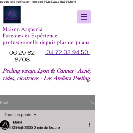
google-site-verification: google8762c41aab4fa566.html
Maison Argheria
Parcours et Expérience
professionnelle depuis plus de 30 ans
04 72 32 94 50
06 29 82
8708
Peeling visage Lyon & Cannes | Acné,
rides, cicatrices - Les Ateliers Peeling
Post
Tous les posts
Marie
Tous les posts
31 oct. 2025
2 min de lecture