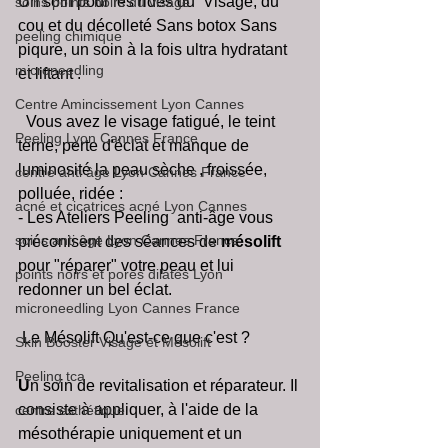
Un soin pour les rides du  Visage, du 
soins points noirs du visage
cou et du décolleté Sans botox Sans 
peeling chimique
piqure, un soin à la fois ultra hydratant 
microneedling
et liftant . 
Centre Amincissement Lyon Cannes
  Vous avez le visage fatigué, le teint 
Peeling Lyon Cannes France
terne, perte d'éclat et manque de 
luminosité la peau sèche , froissée, 
centre anti âge Lyon Cannes France
polluée, ridée :
acné et cicatrices acné Lyon Cannes
- Les Ateliers Peeling  anti-âge vous 
soins anti âge Lyon Cannes France
préconisent des séances de 
mésolift
pour "réparer" votre peau et lui 
points noirs et pores dilatés Lyon
redonner un bel éclat.
microneedling Lyon Cannes France
 Le Mésolift Qu'est-ce que c'est ?
Skin Booster Visage et Mésolift
Peeling tca
U
n soin de revitalisation et réparateur. Il 
consiste à appliquer, à l'aide de la 
centre esthétique
mésothérapie uniquement et un 