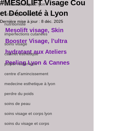
#MESOLIFT Visage Cou
soins esthétiques lyon
et Décolleté à Lyon
acide hyaluronique
Dernière mise à jour :
8 déc. 2025
nutritioniste
Mesolift visage, Skin 
imperfections cutanées
Booster Visage, l'ultra 
soins visage
hydratant aux Ateliers 
cabinet esthétique
Peeling Lyon & Cannes
palper rouler lyon
centre d'amincissement
medecine esthetique à lyon
perdre du poids
soins de peau
soins visage et corps lyon
soins du visage et corps