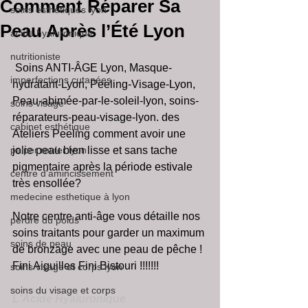
Comment Réparer Sa
soins esthétiques lyon
Peau Après l’Été Lyon
acide hyaluronique
nutritioniste
 Soins ANTI-ÂGE Lyon, Masque-
imperfections cutanées
hydratant-Lyon, Peeling-Visage-Lyon, 
Peau-abimée-par-le-soleil-lyon, soins-
soins visage
réparateurs-peau-visage-lyon. des 
cabinet esthétique
Ateliers Peeling comment avoir une 
palper rouler lyon
jolie peau bien lisse et sans tache 
pigmentaire après la période estivale 
centre d'amincissement
très ensollée?
medecine esthetique à lyon
Notre centre anti-âge vous détaille nos 
perdre du poids
soins traitants pour garder un maximum 
soins de peau
de bronzage avec une peau de pêche !
Fini Aiguilles Fini Bistouri !!!!!!!
soins visage et corps lyon
soins du visage et corps
L'Acide Hyaluronique