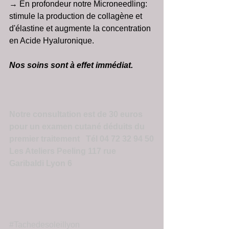
→ En profondeur notre Microneedling: 
stimule la production de collagène et 
d'élastine et augmente la concentration 
en Acide Hyaluronique.
Nos soins sont à effet immédiat.
Notre consultation est de 30 euros 
pour un examen cutané déduits du 
premier traitement   Tél 04 72 32 94 50
Les Ateliers Peeling 117 rue 
Garibaldi Lyon 6
#Tachedesoleillyon