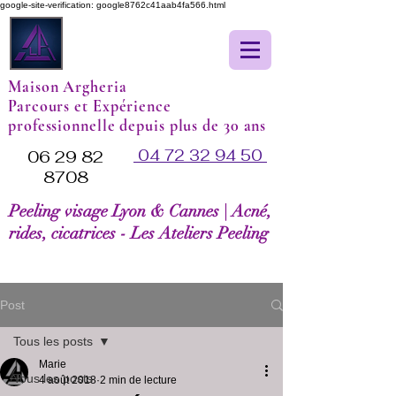
google-site-verification: google8762c41aab4fa566.html
Maison Argheria
Parcours et Expérience
professionnelle depuis plus de 30 ans
04 72 32 94 50
06 29 82
8708
Peeling visage Lyon & Cannes | Acné,
rides, cicatrices - Les Ateliers Peeling
Post
Tous les posts
Marie
Tous les posts
4 août 2018
2 min de lecture