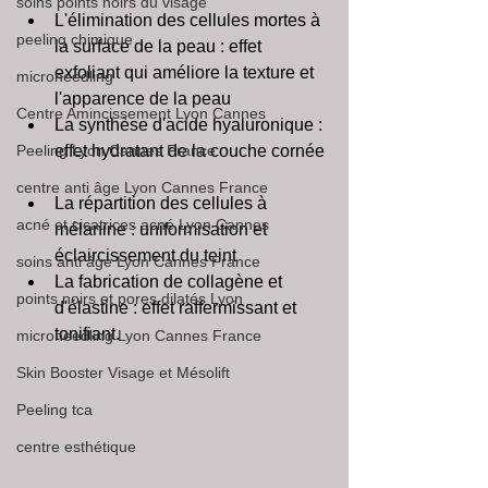
soins points noirs du visage
L'élimination des cellules mortes à 
peeling chimique
la surface de la peau : effet 
exfoliant qui améliore la texture et 
microneedling
l'apparence de la peau  
Centre Amincissement Lyon Cannes
La synthèse d'acide hyaluronique : 
Peeling Lyon Cannes France
effet hydratant de la couche cornée 
centre anti âge Lyon Cannes France
La répartition des cellules à 
acné et cicatrices acné Lyon Cannes
mélanine : uniformisation et 
éclaircissement du teint  
soins anti âge Lyon Cannes France
La fabrication de collagène et 
points noirs et pores dilatés Lyon
d'élastine : effet raffermissant et 
tonifiant. 
microneedling Lyon Cannes France
Skin Booster Visage et Mésolift
Peeling tca
centre esthétique