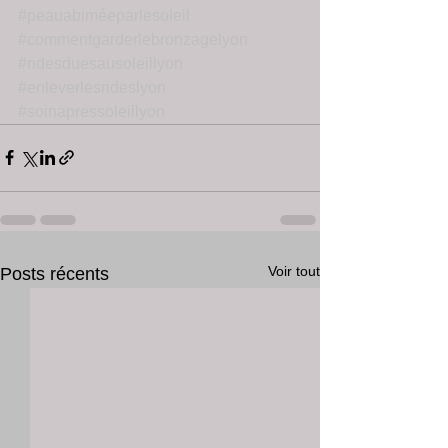
#peauabiméeparlesoleil
#commentgarderlebronzagelyon
#ridesduesausoleillyon
#enleverlesrideslyon
#soinapressoleillyon
Voir tout
Posts récents