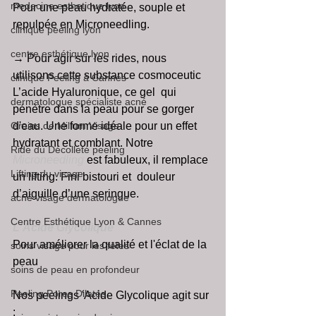
medecine esthetique lyon
Pour une peau hydratée, souple et 
repulpée en Microneedling.
clinique peeling lyon
centre esthétique lyon
→ Pour agir sur les rides, nous 
utilisons cette substance cosmoceutic 
clinique Peeling à Cannes
L’acide Hyaluronique, ce gel  qui 
dermatologue spécialiste acné
pénètre dans la peau pour se gorger 
Grains de Milium Visage
d'eau. Une forme idéale pour un effet 
hydratant et comblant. Notre 
Ride du Décolleté peeling
Microneedling 
est fabuleux, il remplace 
Lifting du visage
un lifting. Fini bistouri et  douleur 
d’aiguille d’une seringue.
acné visage dermatologue
Centre Esthétique Lyon & Cannes
L'Acide Glycolique
Pour améliorer la qualité et l'éclat de la 
soins visage pour les fêtes
peau
soins de peau en profondeur
Peeling Pores Dilatés
Nos peelings 'Acide Glycolique agit sur 
: 