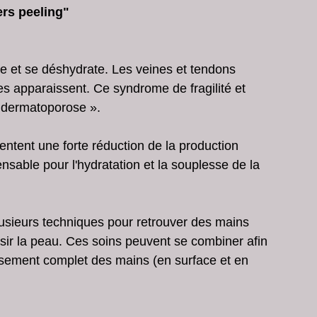
ers peeling"
les fêtes
soins de peau en profondeur
ne et se déshydrate. Les veines et tendons 
peeling chimique
microneedling
es apparaissent. Ce syndrome de fragilité et 
« dermatoporose ».
ntent une forte réduction de la production 
nsable pour l'hydratation et la souplesse de la 
lusieurs techniques pour retrouver des mains 
sir la peau. Ces soins peuvent se combiner afin 
ssement complet des mains (en surface et en 