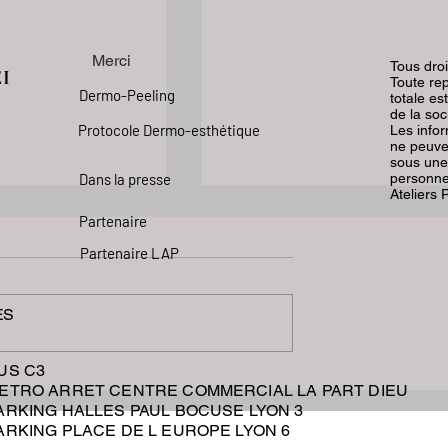
Merci
Tous dro
EI
Toute rep
Dermo-Peeling
totale es
de la soc
Protocole Dermo-esthétique
Les info
ne peuve
sous une
Dans la presse
personnes
Ateliers 
Partenaire
Partenaire LAP
ES
BUS C3
g visage Lyon :
CICATRICES ACNÉ VISA
METRO ARRET CENTRE COMMERCIAL LA PART DIEU
les soins
LYON
PARKING HALLES PAUL BOCUSE LYON 3
votre peau
PARKING PLACE DE L EUROPE LYON 6