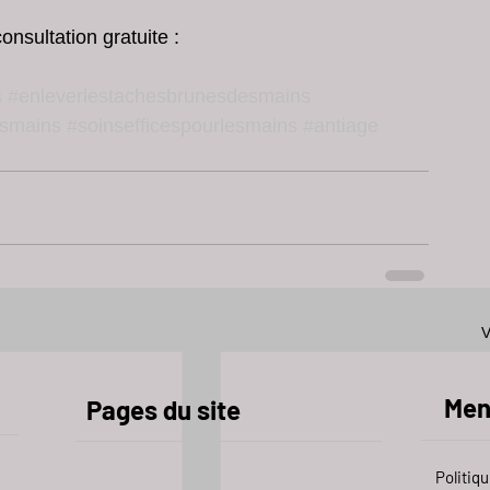
nsultation gratuite :
s
#enleverlestachesbrunesdesmains
esmains
#soinsefficespourlesmains
#antiage
V
Men
Pages du site
Politiqu