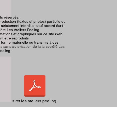
its réservés.
roduction (textes et photos) partielle ou
t strictement interdite, sauf accord écrit
iété Les Ateliers Peeling
rmations et graphiques sur ce site Web
nt être reproduits
 forme matérielle ou transmis à des
 sans autorisation de la la société Les
Peeling.
GE
siret les ateliers peeling.