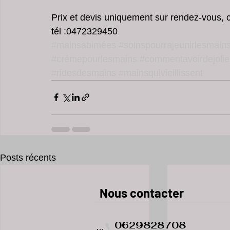
Prix et devis uniquement sur rendez-vous, co
tél :0472329450
#mainsabimées
#soinspourrajeunirlesmain
#crémepourlesmains
#commentavoirdejoli
#ridesdesmains
#mainsquivieillissent
Posts récents
​​​Nous contacter
0629828708
Phone