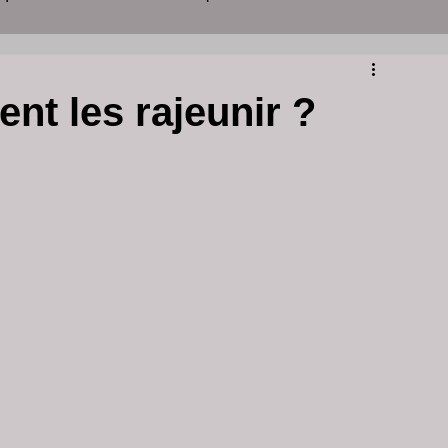
yon
centre d'amincissement
t les rajeunir ?
ins de peau
soins visage et corps lyon
clinique peeling lyon
centre esthétique lyon
 acné
Grains de Milium Visage
é visage dermatologue