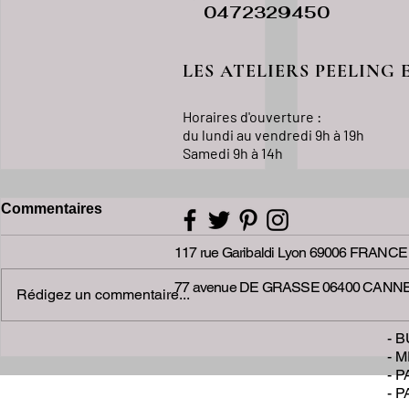
0472329450
LES ATELIERS PEELING 
Horaires d'ouverture :
du lundi au vendredi
9h à 19h
Samedi 9h à 14h
Commentaires
117 rue Garibaldi Lyon 69006 FRANCE
77 avenue DE GRASSE 06400 CANN
Rédigez un commentaire...
- 
Réduire la cellulite avec la
soin peelin
- 
mésothérapie pour cellulite
découvrez 
- 
à Lyon et Cannes
adaptés à 
- 