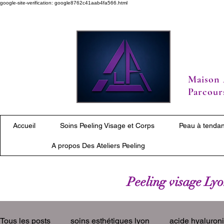
google-site-verification: google8762c41aab4fa566.html
Maison 
Parcours
Accueil
Soins Peeling Visage et Corps
Peau à tendan
A propos Des Ateliers Peeling
Peeling visage Lyon
Tous les posts
soins esthétiques lyon
acide hyaluron