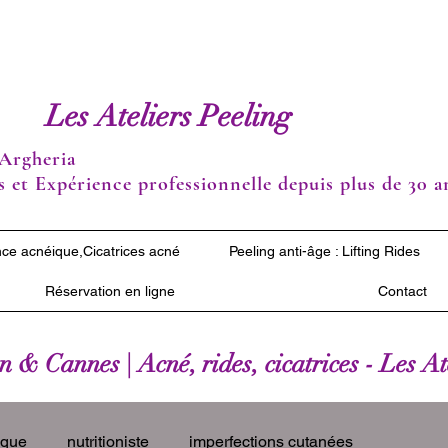
Les Ateliers Peeling
Argheria
 et Expérience professionnelle depuis plus de 30 a
ce acnéique,Cicatrices acné
Peeling anti-âge : Lifting Rides
Réservation en ligne
Contact
 & Cannes | Acné, rides, cicatrices - Les A
ique
nutritioniste
imperfections cutanées