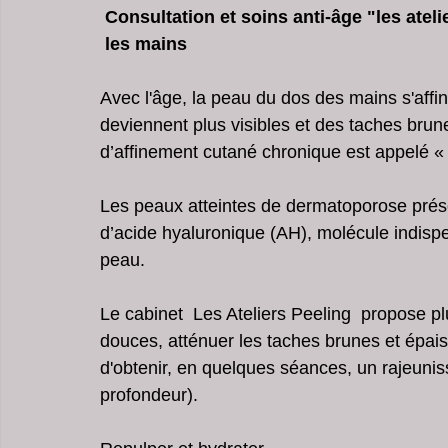
Consultation et soins anti-âge "les ateli
Centre Esthétique Lyon & Cannes
soins visage pour 
 les mains  
Avec l'âge, la peau du dos des mains s'affi
Peeling Pores Dilatés
soins points noirs du visage
deviennent plus visibles et des taches brun
d’affinement cutané chronique est appelé 
Centre Amincissement Lyon Cannes
Les peaux atteintes de dermatoporose prése
d’acide hyaluronique (AH), molécule indispe
peau.
Le cabinet  Les Ateliers Peeling  propose p
douces, atténuer les taches brunes et épais
d'obtenir, en quelques séances, un rajeuni
profondeur). 