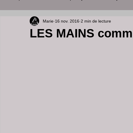
Marie
16 nov. 2016
2 min de lecture
soins visage
cabinet esthétique
palper rouler l
LES MAINS commen
medecine esthetique à lyon
perdre du poids
so
soins du visage et corps
medecine esthetique lyon
clinique Peeling à Cannes
dermatologue spécialiste
Ride du Décolleté peeling
Lifting du visage
acn