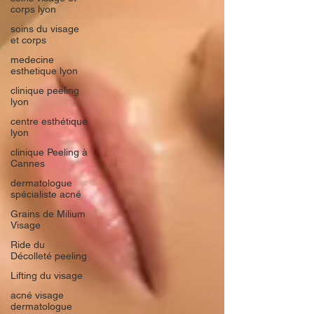
corps lyon
soins du visage
et corps
medecine
esthetique lyon
clinique peeling
lyon
centre esthétique
lyon
clinique Peeling à
Cannes
dermatologue
spécialiste acné
Grains de Milium
Visage
Ride du
Décolleté peeling
Lifting du visage
acné visage
dermatologue