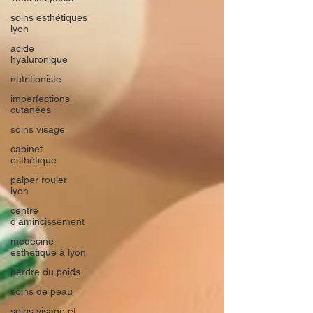
soins esthétiques
lyon
acide
hyaluronique
nutritioniste
imperfections
cutanées
soins visage
cabinet
esthétique
palper rouler
lyon
centre
d'amincissement
medecine
esthetique à lyon
perdre du poids
soins de peau
soins visage et