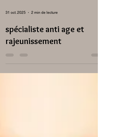
31 oct. 2025
2 min de lecture
spécialiste anti age et
rajeunissement