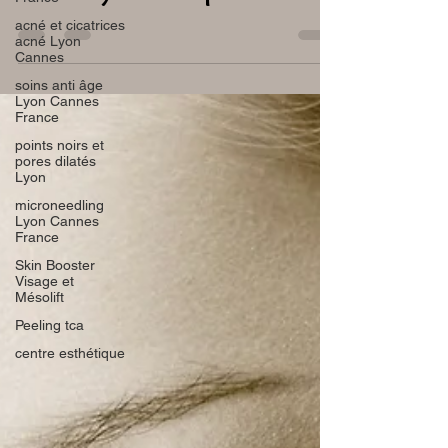
acide hyaluronique
acné et cicatrices
acné Lyon
Cannes
soins anti âge
Lyon Cannes
France
points noirs et
pores dilatés
Lyon
microneedling
Lyon Cannes
France
Skin Booster
Visage et
Mésolift
Peeling tca
centre esthétique