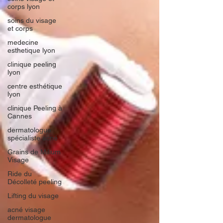
corps lyon
soins du visage
et corps
medecine
esthetique lyon
clinique peeling
lyon
centre esthétique
lyon
clinique Peeling à
Cannes
dermatologue
spécialiste acné
Grains de Milium
Visage
Ride du
Décolleté peeling
Lifting du visage
acné visage
dermatologue