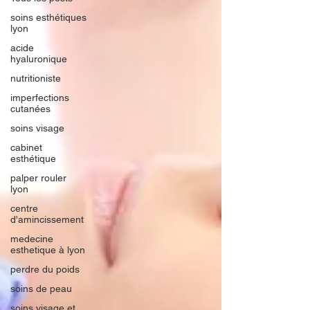
soins esthétiques
lyon
acide
hyaluronique
nutritioniste
imperfections
cutanées
soins visage
cabinet
esthétique
palper rouler
lyon
centre
d'amincissement
medecine
esthetique à lyon
perdre du poids
soins de peau
soins visage et