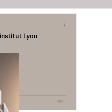
 institut Lyon
n
étique lyon