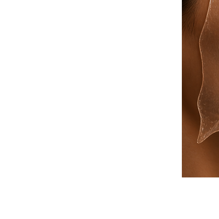
Centre Esthétique Lyon & Cannes
soins v
Peeling Pores Dilatés
soins points noirs d
Centre Amincissement Lyon Cannes