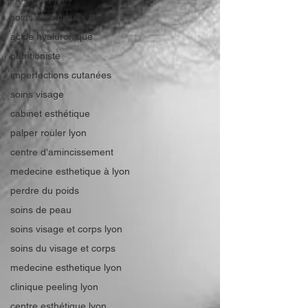
soins esthétiques lyon
acide hyaluronique
nutritioniste
imperfections cutanées
soins visage
cabinet esthétique
palper rouler lyon
centre d'amincissement
medecine esthetique à lyon
perdre du poids
soins de peau
soins visage et corps lyon
soins du visage et corps
medecine esthetique lyon
clinique peeling lyon
centre esthétique lyon