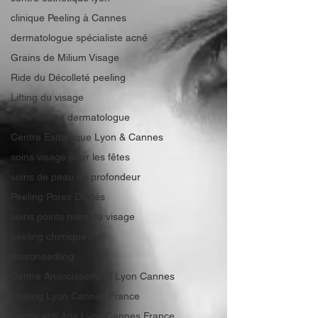
clinique Peeling à Cannes
dermatologue spécialiste acné
Grains de Milium Visage
Ride du Décolleté peeling
Lifting du visage
acné visage dermatologue
Centre Esthétique Lyon & Cannes
soins visage pour les fêtes
soins de peau en profondeur
Peeling Pores Dilatés
soins points noirs du visage
peeling chimique
microneedling
Centre Amincissement Lyon Cannes
Peeling Lyon Cannes France
centre anti âge Lyon Cannes France