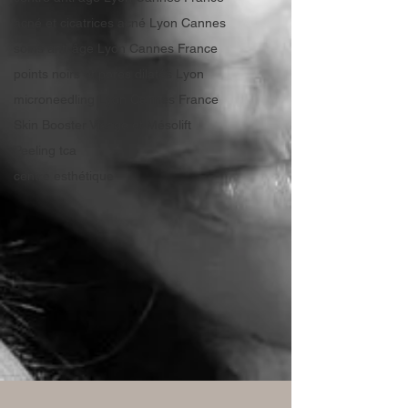
acné et cicatrices acné Lyon Cannes
soins anti âge Lyon Cannes France
points noirs et pores dilatés Lyon
microneedling Lyon Cannes France
Skin Booster Visage et Mésolift
Peeling tca
centre esthétique