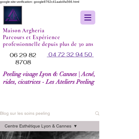
google-site-verification: google8762c41aab4fa566.html
Maison Argheria
Parcours et Expérience
professionnelle depuis plus de 30 ans
04 72 32 94 50
06 29 82
8708
Peeling visage Lyon & Cannes | Acné,
rides, cicatrices - Les Ateliers Peeling
Blog sur les soins peeling
Centre Esthétique Lyon & Cannes
Tous les posts