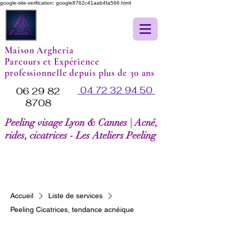
google-site-verification: google8762c41aab4fa566.html
Maison Argheria
Parcours et Expérience
professionnelle depuis plus de 30 ans
04 72 32 94 50
06 29 82
8708
Peeling visage Lyon & Cannes | Acné,
rides, cicatrices - Les Ateliers Peeling
Accueil
Liste de services
Peeling Cicatrices, tendance acnéique