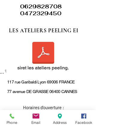
0629828708
0472329450
LES ATELIERS PEELING EI
siret les ateliers peeling.
hone
117 rue Garibaldi Lyon 69006 FRANCE
77 avenue DE GRASSE 06400 CANNES
Horaires d'ouverture :
du lundi au vendredi
9h à 19h
Samedi 9h à 14h
Phone
Email
Address
Facebook
- BUS C3
- METRO ARRET CENTRE COMMERCIAL LA PART DIEU