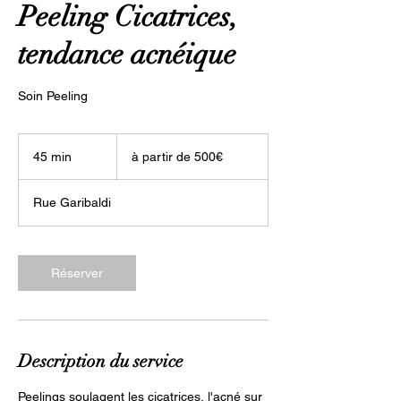
Peeling Cicatrices,
tendance acnéique
Soin Peeling
à
partir
45 min
4
à partir de 500€
de
500€
5
m
Rue Garibaldi
i
n
Réserver
Description du service
Peelings soulagent les cicatrices, l'acné sur