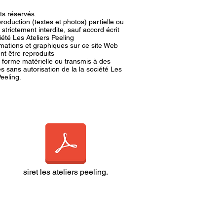
its réservés.
roduction (textes et photos) partielle ou
t strictement interdite, sauf accord écrit
iété Les Ateliers Peeling
rmations et graphiques sur ce site Web
nt être reproduits
 forme matérielle ou transmis à des
 sans autorisation de la la société Les
Peeling.
siret les ateliers peeling.