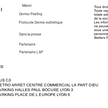
Merci
Tous dro
EI
Toute rep
Dermo-Peeling
totale es
de la soc
Protocole Dermo-esthétique
Les info
ne peuve
sous une
Dans la presse
personnes
Ateliers 
Partenaire
Partenaire LAP
ES
BUS C3
METRO ARRET CENTRE COMMERCIAL LA PART DIEU
PARKING HALLES PAUL BOCUSE LYON 3
PARKING PLACE DE L EUROPE LYON 6