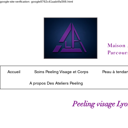
google-site-verification: google8762c41aab4fa566.html
Maison 
Parcours
Accueil
Soins Peeling Visage et Corps
Peau à tendan
A propos Des Ateliers Peeling
Peeling visage Lyon