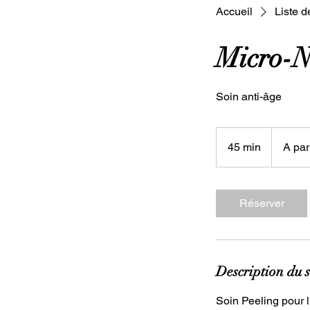
Accueil
Liste d
Micro-N
Soin anti-âge
A
partir
45 min
4
A par
de
300€
5
m
i
Réserver
n
Description du s
Soin Peeling pour l