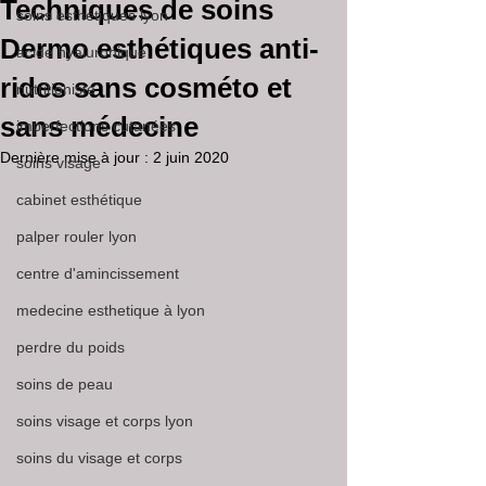
Techniques de soins
soins esthétiques lyon
Dermo esthétiques anti-
acide hyaluronique
rides sans cosméto et
nutritioniste
sans médecine
imperfections cutanées
Dernière mise à jour :
2 juin 2020
soins visage
cabinet esthétique
palper rouler lyon
centre d'amincissement
medecine esthetique à lyon
perdre du poids
soins de peau
soins visage et corps lyon
soins du visage et corps