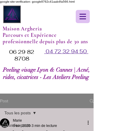
google-site-verification: google8762c41aab4fa566.html
Maison Argheria
Parcours et Expérience
professionnelle depuis plus de 30 ans
04 72 32 94 50
06 29 82
8708
Peeling visage Lyon & Cannes | Acné,
rides, cicatrices - Les Ateliers Peeling
Post
Tous les posts
Marie
Tous les posts
6 avr. 2020
3 min de lecture