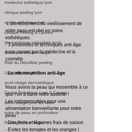
medecine esthetique lyon
clinique peeling lyon
centre esthétique lyon
 L’alentissement du vieillissement de 
votre peau est réel en soins 
clinique Peeling à Cannes
esthétiques. 
dermatologue spécialiste acné
- 3 protocoles et techniques anti-âge 
sans passer par la médecine et la 
Grains de Milium Visage
cosméto
Ride du Décolleté peeling
Lifting du visage
La micronutrition anti-âge
acné visage dermatologue
Nous avons la peau qui ressemble à ce 
Centre Esthétique Lyon & Cannes
que l’on a dans notre assiette ! 
Les indispensables pour une 
soins visage pour les fêtes
alimentation bienveillante pour notre 
soins de peau en profondeur
peau : 
- Des fruits et légumes frais de saison 
Peeling Pores Dilatés
- Evitez les tomates et les oranges ! 