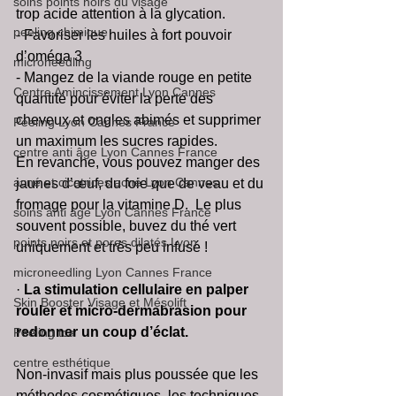
soins points noirs du visage
trop acide attention à la glycation.
peeling chimique
- Favoriser les huiles à fort pouvoir 
d’oméga 3
microneedling
- Mangez de la viande rouge en petite 
Centre Amincissement Lyon Cannes
quantité pour éviter la perte des 
cheveux et ongles abimés et supprimer 
Peeling Lyon Cannes France
un maximum les sucres rapides. 
centre anti âge Lyon Cannes France
En revanche, vous pouvez manger des 
acné et cicatrices acné Lyon Cannes
jaunes d’œuf, du foie que de veau et du 
fromage pour la vitamine D.  Le plus 
soins anti âge Lyon Cannes France
souvent possible, buvez du thé vert 
points noirs et pores dilatés Lyon
uniquement et très peu infusé !
microneedling Lyon Cannes France
· 
La stimulation cellulaire en palper 
Skin Booster Visage et Mésolift
rouler et micro-dermabrasion pour 
redonner un coup d’éclat. 
Peeling tca
centre esthétique
Non-invasif mais plus poussée que les 
méthodes cosmétiques, les techniques 